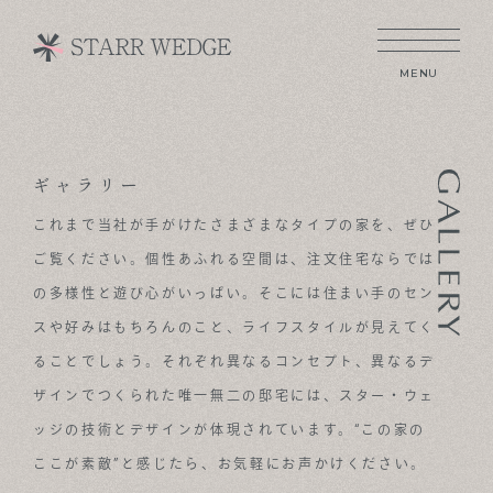
MENU
ギャラリー
CONCEPT
これまで当社が手がけたさまざまなタイプの家を、ぜひ
TECHNOLOGY
ご覧ください。
個性あふれる空間は、注文住宅ならでは
GALLERY
の多様性と遊び心がいっぱい。
そこには住まい手のセン
スや好みはもちろんのこと、ライフスタイルが見えてく
VOICE
ることでしょう。
それぞれ異なるコンセプト、異なるデ
MODEL HOUSE
ザインでつくられた唯一無二の邸宅には、
スター・ウェ
BLOG
ッジの技術とデザインが体現されています。
“この家の
ここが素敵”と感じたら、お気軽にお声かけください。
NEWS & OPENHOUSE