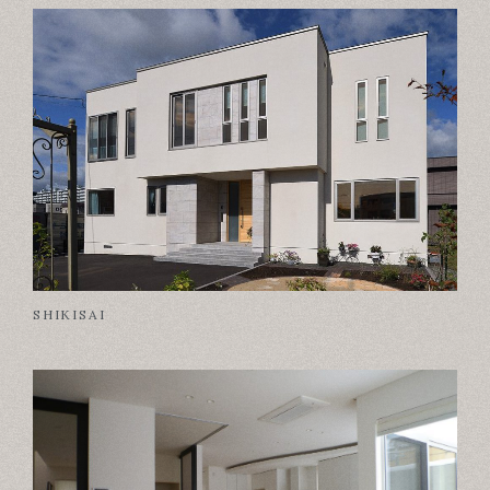
二世帯住宅
ウッドデッキ・テラス
吹き抜け
ガレージハウス
趣味と暮らす
インテリア・内装
中庭・パティオ
リセット
検索する
SHIKISAI