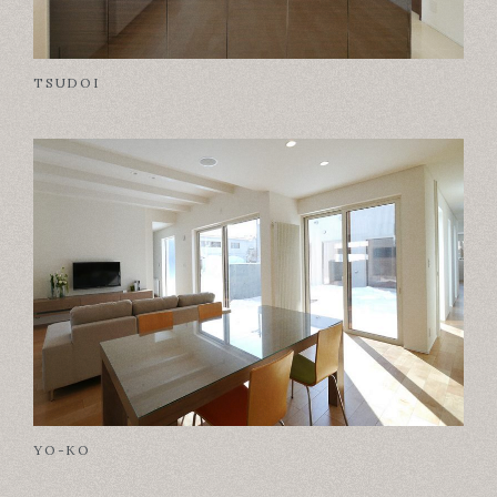
坪数別で見る
TSUDOI
４０坪以下
４０坪台
５０坪台
６０坪以上
階数別に見る
平屋
２階建て
３階建て
地下室
屋上
タグで見る
YO-KO
眺望
変形地・傾斜地