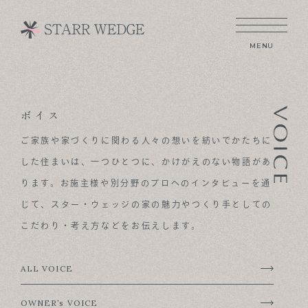
MENU
ボイス
CONCEPT
ご家族や家づくりに関わる人々の想いを紡いでかたちに
TECHNOLOGY
した住まいは、
一つひとつに、かけがえのない物語があ
GALLERY
ります。
お施主様や別分野のプロへのインタビューを通
じて、
スター・ウェッジの家の魅力やつくり手としての
VOICE
こだわり・考え方などをお伝えします。
MODEL HOUSE
BLOG
ALL VOICE
NEWS & OPENHOUSE
OWNER’s VOICE