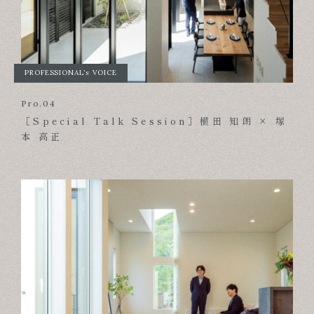
PROFESSIONAL’s VOICE
Pro.04
［Special Talk Session］横田 知朗 × 塚
本 高正