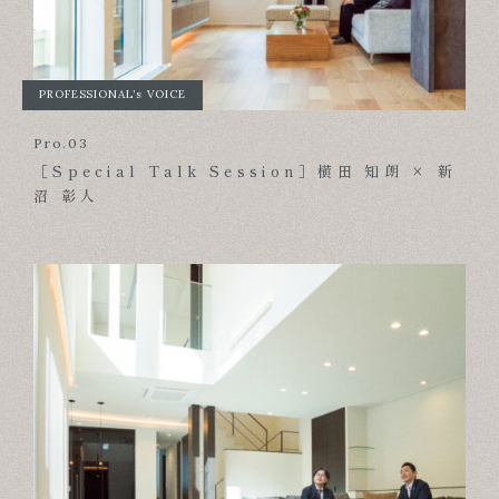
PROFESSIONAL’s VOICE
Pro.03
［Special Talk Session］横田 知朗 × 新
沼 彰人