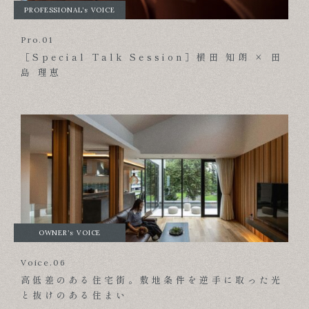
PROFESSIONAL’s VOICE
Pro.01
［Special Talk Session］横田 知朗 × 田
島 理恵
OWNER’s VOICE
Voice.06
高低差のある住宅街。敷地条件を逆手に取った光
と抜けのある住まい