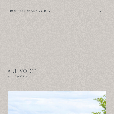
ABOUT
PROFESSIONAL’s VOICE
FOR BUSINESS
RECRUIT
CONTACT
SUSTAINABLE DESIGN
COMPANY
ALL VOICE
すべてのボイス