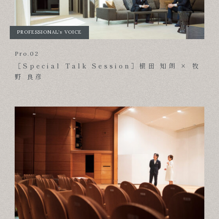
PROFESSIONAL’s VOICE
Pro.02
［Special Talk Session］横田 知朗 × 牧
野 良彦