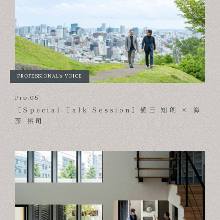
PROFESSIONAL’s VOICE
Pro.05
［Special Talk Session］横田 知朗 × 海
藤 裕司