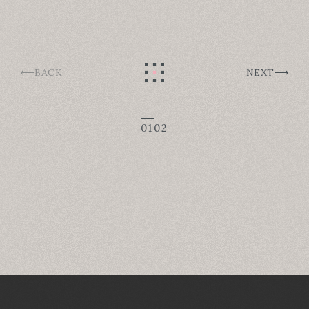
BACK
NEXT
01
02