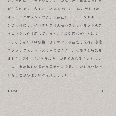
い。室内は、ブラック＆グレーが醸し出す重厚な雰囲気
ABOUT
が印象的です。広々とした30帖のLDKにはこだわりの
キッチンがオブジェのような存在に。アイランドキッチ
FOR BUSINESS
ンの素材には、インテリア性の高いブラックマットのフ
RECRUIT
ェニックスを採用しています。指紋や汚れが付きにく
CONTACT
く、小さなキズは修復できるので、機能性も抜群。水栓
もブラックステンレスで合わせてクールな表情を持たせ
SUSTAINABLE DESIGN COMPANY
ました。2階LDKから階段を上がると現れるペントハウ
スは、街の美しい景色が見渡せる空間。こだわりが随所
に光る理想の住まいが完成しました。
DATA