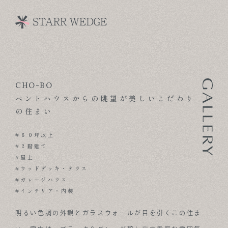
CHO-BO
CONCEPT
ペントハウスからの眺望が美しいこだわり
TECHNOLOGY
の住まい
GALLERY
#６０坪以上
#２階建て
VOICE
#屋上
#ウッドデッキ・テラス
MODEL HOUSE
#ガレージハウス
#インテリア・内装
BLOG
明るい色調の外観とガラスウォールが目を引くこの住ま
NEWS & OPENHOUSE