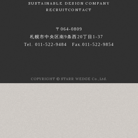
SUSTAINABLE DESIGN COMPANY
RECRUIT
CONTACT
〒064-0809
札幌市中央区南9条西20丁目1-37
Tel. 011-522-9484 Fax.011-522-9854
COPYRIGHT © STARR WEDGE Co.,Ltd.