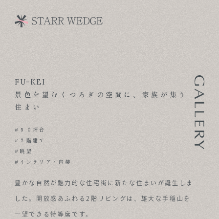
FU-KEI
CONCEPT
景色を望むくつろぎの空間に、家族が集う
TECHNOLOGY
住まい
GALLERY
#５０坪台
#２階建て
VOICE
#眺望
#インテリア・内装
MODEL HOUSE
豊かな自然が魅力的な住宅街に新たな住まいが誕生しま
BLOG
した。開放感あふれる2階リビングは、雄大な手稲山を
NEWS & OPENHOUSE
一望できる特等席です。