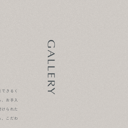
息できるく
も、お手入
付けられた
る、こだわ