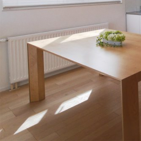
NEWS & OPENHOUSE
ABOUT
FOR BUSINESS
RECRUIT
CONTACT
SUSTAINABLE DESIGN
COMPANY