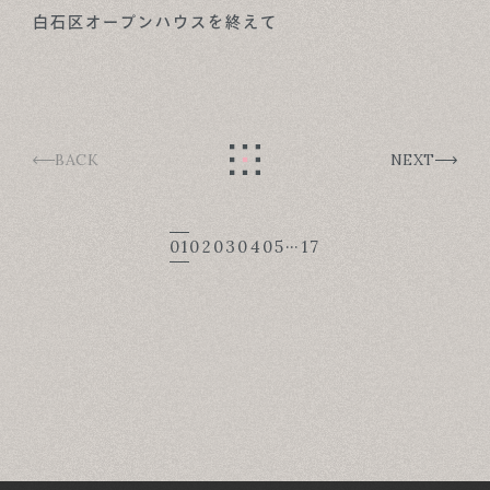
白石区オープンハウスを終えて
BACK
NEXT
…
01
02
03
04
05
17