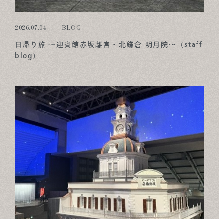
2026.07.04
BLOG
日帰り旅 ～迎賓館赤坂離宮・北鎌倉 明月院～（staff
blog）