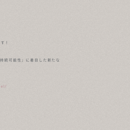
ます！
y＝持続可能性」に着目した新たな
el/