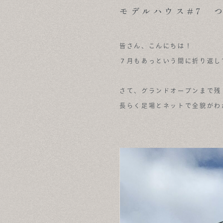
NEWS & OPENHOUSE
モデルハウス#7 
ABOUT
皆さん、こんにちは！
FOR BUSINESS
７月もあっという間に折り返し
RECRUIT
さて、グランドオープンまで残
CONTACT
長らく足場とネットで全貌がわ
SUSTAINABLE DESIGN
COMPANY