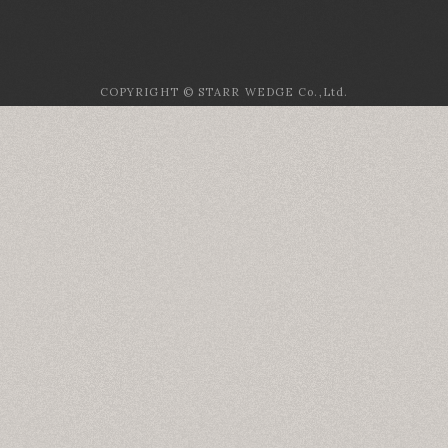
COPYRIGHT © STARR WEDGE Co.,Ltd.