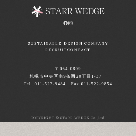
SUSTAINABLE DESIGN COMPANY
RECRUIT
CONTACT
〒064-0809
札幌市中央区南9条西20丁目1-37
Tel. 011-522-9484 Fax.011-522-9854
COPYRIGHT © STARR WEDGE Co.,Ltd.