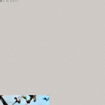
場ください✨
。