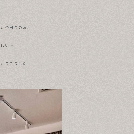
ない今日この頃。
難しい…
ムができました！