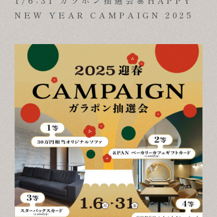
1/6-31 ガラポン抽選会🎍HAPPY
NEW YEAR CAMPAIGN 2025
ABOUT
FOR BUSINESS
RECRUIT
CONTACT
SUSTAINABLE DESIGN COMPANY