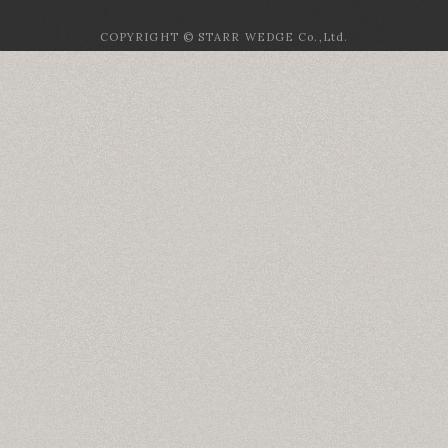
COPYRIGHT © STARR WEDGE Co.,Ltd.