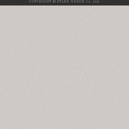
COPYRIGHT © STARR WEDGE Co.,Ltd.