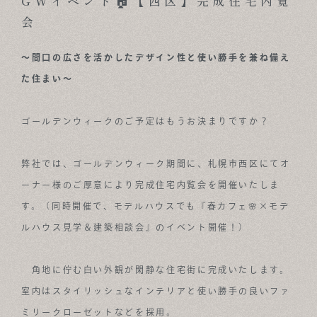
GWイベント🏠【西区】完成住宅内覧
会
ABOUT
FOR BUSINESS
～間口の広さを活かしたデザイン性と使い勝手を兼ね備え
た住まい～
RECRUIT
CONTACT
ゴールデンウィークのご予定はもうお決まりですか？
SUSTAINABLE DESIGN COMPANY
弊社では、ゴールデンウィーク期間に、札幌市西区にてオ
ーナー様のご厚意により完成住宅内覧会を開催いたしま
す。（同時開催で、モデルハウスでも『春カフェ🌸×モデ
ルハウス見学＆建築相談会』のイベント開催！）
角地に佇む白い外観が閑静な住宅街に完成いたします。
室内はスタイリッシュなインテリアと使い勝手の良いファ
ミリークローゼットなどを採用。