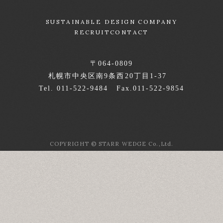
SUSTAINABLE DESIGN COMPANY
RECRUIT
CONTACT
〒064-0809
札幌市中央区南9条西20丁目1-37
Tel. 011-522-9484 Fax.011-522-9854
COPYRIGHT © STARR WEDGE Co.,Ltd.