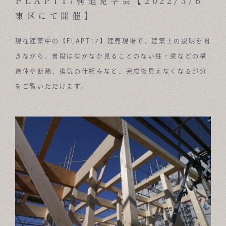
FLAPT17構造見学会【2022/3/6
東区にて開催】
ABOUT
FOR BUSINESS
現在建築中の【FLAPT17】建売現場で、建築士の説明を聞
きながら、普段はなかなか見ることのない柱・梁などの構
RECRUIT
造体や断熱、換気の仕組みなど、完成後見えなくなる部分
CONTACT
をご覧いただけます。
SUSTAINABLE DESIGN COMPANY