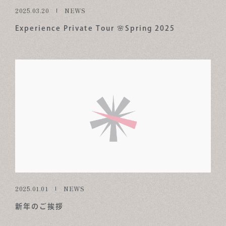
2025.03.20
NEWS
Experience Private Tour 🌸Spring 2025
2025.01.01
NEWS
新年のご挨拶