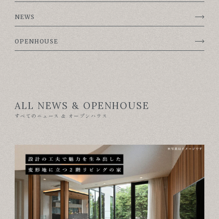
ABOUT
NEWS
FOR BUSINESS
OPENHOUSE
RECRUIT
CONTACT
SUSTAINABLE DESIGN
ALL NEWS & OPENHOUSE
COMPANY
すべてのニュース & オープンハウス