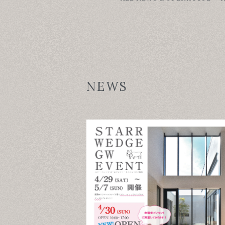
NEWS & OPENHOUSE
ABOUT
FOR BUSINESS
RECRUIT
NEWS
CONTACT
SUSTAINABLE DESIGN
COMPANY