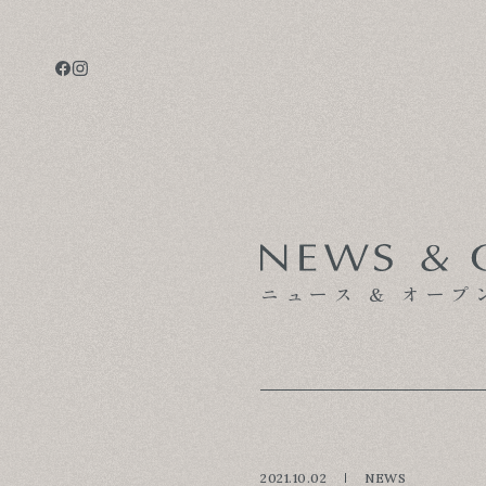
CONCEPT
TECHNOLOGY
GALLERY
ニュース & オープ
VOICE
MODEL HOUSE
BLOG
2021.10.02
NEWS