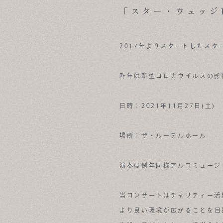
NEWS & OPENHOUSE
「スター・ウェッジP
ABOUT
2017年よりスタートしたス
FOR BUSINESS
RECRUIT
昨年は新型コロナウイルスの影
CONTACT
日時：2021年11月27日(土)
SUSTAINABLE DESIGN
COMPANY
場所：ザ・ルーテルホール
演奏は例年同様アルコミュージ
当コンサートはチャリティー活
より良い環境が広がることを目