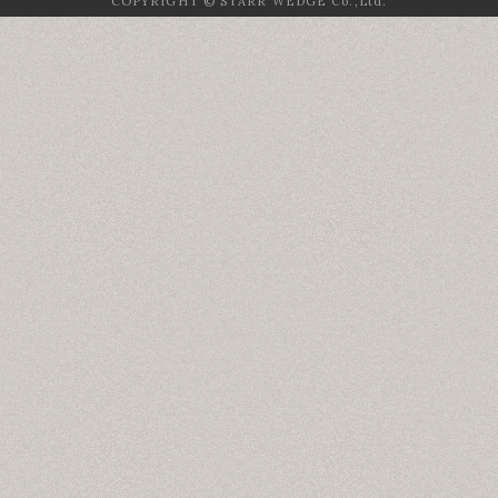
COPYRIGHT © STARR WEDGE Co.,Ltd.