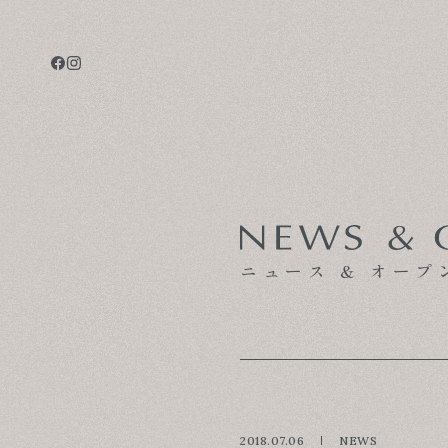
CONCEPT
TECHNOLOGY
GALLERY
ニュース & オープ
VOICE
MODEL HOUSE
BLOG
2018.07.06
NEWS