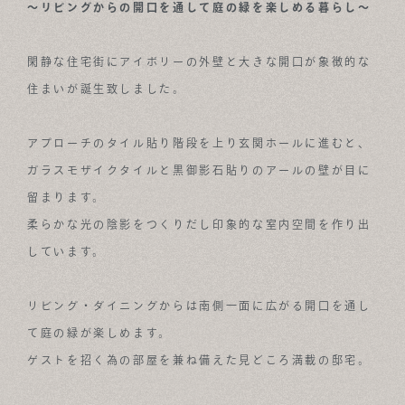
～リビングからの開口を通して庭の緑を楽しめる暮らし～
ABOUT
閑静な住宅街にアイボリーの外壁と大きな開口が象徴的な
FOR BUSINESS
住まいが誕生致しました。
RECRUIT
アプローチのタイル貼り階段を上り玄関ホールに進むと、
CONTACT
ガラスモザイクタイルと黒御影石貼りのアールの壁が目に
SUSTAINABLE DESIGN COMPANY
留まります。
柔らかな光の陰影をつくりだし印象的な室内空間を作り出
しています。
リビング・ダイニングからは南側一面に広がる開口を通し
て庭の緑が楽しめます。
ゲストを招く為の部屋を兼ね備えた見どころ満載の邸宅。