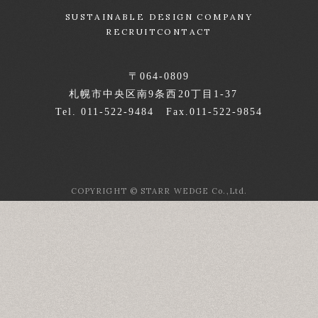
SUSTAINABLE DESIGN COMPANY
RECRUIT
CONTACT
〒064-0809
札幌市中央区南9条西20丁目1-37
Tel. 011-522-9484 Fax.011-522-9854
COPYRIGHT © STARR WEDGE Co.,Ltd.