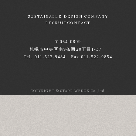
SUSTAINABLE DESIGN COMPANY
RECRUIT
CONTACT
〒064-0809
札幌市中央区南9条西20丁目1-37
Tel. 011-522-9484 Fax.011-522-9854
COPYRIGHT © STARR WEDGE Co.,Ltd.