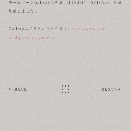
ホームページGalleryに写真 SHIRUSHI・SHIRABE を追
ABOUT
加致しました。
FOR BUSINESS
Galleryはこちらからどうぞ⇒
https://www.starr-
RECRUIT
wedge.co.jp/gallery
CONTACT
SUSTAINABLE DESIGN COMPANY
BACK
NEXT