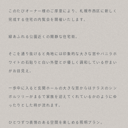
ABOUT
このたびオーナー様のご厚意により、札幌市西区に新しく
完成する住宅の内覧会を開催いたします。
FOR BUSINESS
RECRUIT
緑あふれる公園近くの閑静な住宅街。
CONTACT
そこを通り抜けると角地には印象的な大きな窓やバニラホ
SUSTAINABLE DESIGN COMPANY
ワイトの石貼りと白い外壁とが優しく調和している佇まい
がお目見え。
一歩中に入ると玄関ホールの大きな窓からはテラスのシン
ボルツリーがまるで家族を迎えてくれているかのようにゆ
ったりとした時が流れます。
ひとつずつ表情のある空間を楽しめる照明プラン。