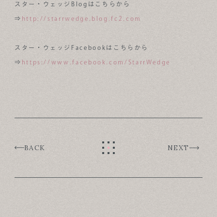
スター・ウェッジBlogはこちらから
ABOUT
⇒
http://starrwedge.blog.fc2.com
FOR BUSINESS
スター・ウェッジFacebookはこちらから
RECRUIT
⇒
https://www.facebook.com/StarrWedge
CONTACT
SUSTAINABLE DESIGN COMPANY
BACK
NEXT